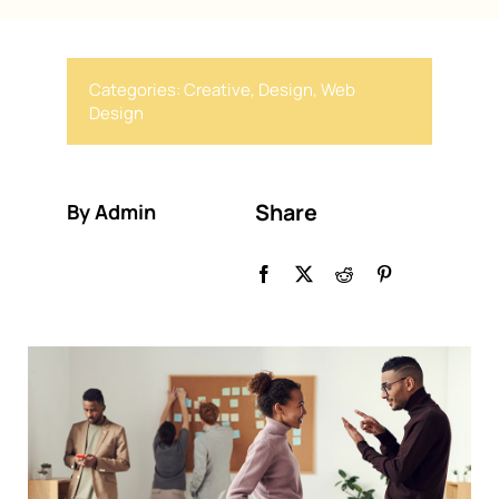
Contact Us
Categories:
Creative
,
Design
,
Web
Design
Share
By Admin