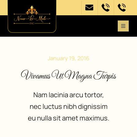
Skip
to
content
Toggle
Naviga
Home
January 19, 2016
About
Vivamus Ut Magna Turpis
Get Involved
Nam lacinia arcu tortor,
nec luctus nibh dignissim
Need Support?
eu nulla sit amet maximus.
Events